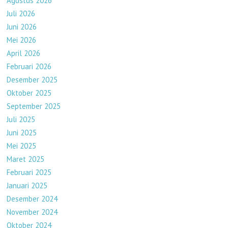
Agustus 2026
Juli 2026
Juni 2026
Mei 2026
April 2026
Februari 2026
Desember 2025
Oktober 2025
September 2025
Juli 2025
Juni 2025
Mei 2025
Maret 2025
Februari 2025
Januari 2025
Desember 2024
November 2024
Oktober 2024