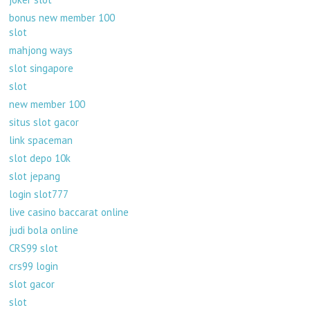
bonus new member 100
slot
mahjong ways
slot singapore
slot
new member 100
situs slot gacor
link spaceman
slot depo 10k
slot jepang
login slot777
live casino baccarat online
judi bola online
CRS99 slot
crs99 login
slot gacor
slot