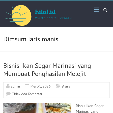
Skip
hilal.id
to
content
–
Warta
Dimsum laris manis
Berita
Terbaru
Bisnis Ikan Segar Marinasi yang
Membuat Penghasilan Melejit
admin
Mei 31, 2026
Bisnis
Tidak Ada Komentar
Bisnis Ikan Segar
Marinasi yang