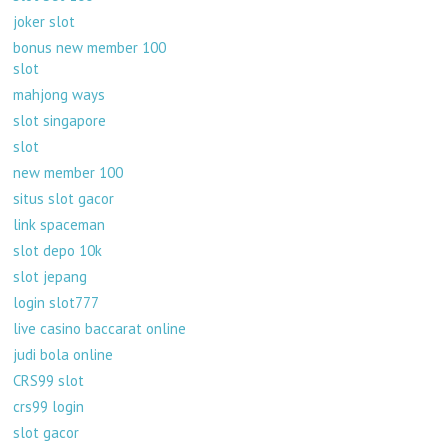
joker slot
bonus new member 100
slot
mahjong ways
slot singapore
slot
new member 100
situs slot gacor
link spaceman
slot depo 10k
slot jepang
login slot777
live casino baccarat online
judi bola online
CRS99 slot
crs99 login
slot gacor