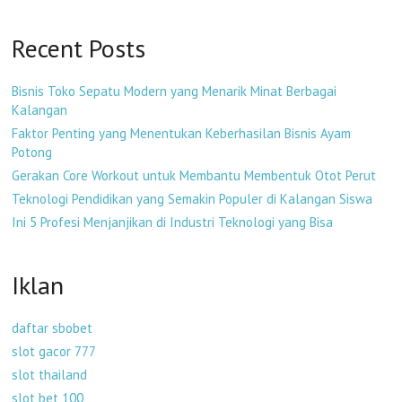
Recent Posts
Bisnis Toko Sepatu Modern yang Menarik Minat Berbagai
Kalangan
Faktor Penting yang Menentukan Keberhasilan Bisnis Ayam
Potong
Gerakan Core Workout untuk Membantu Membentuk Otot Perut
Teknologi Pendidikan yang Semakin Populer di Kalangan Siswa
Ini 5 Profesi Menjanjikan di Industri Teknologi yang Bisa
Iklan
daftar sbobet
slot gacor 777
slot thailand
slot bet 100