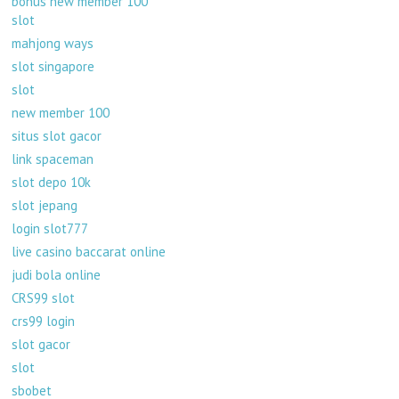
bonus new member 100
slot
mahjong ways
slot singapore
slot
new member 100
situs slot gacor
link spaceman
slot depo 10k
slot jepang
login slot777
live casino baccarat online
judi bola online
CRS99 slot
crs99 login
slot gacor
slot
sbobet