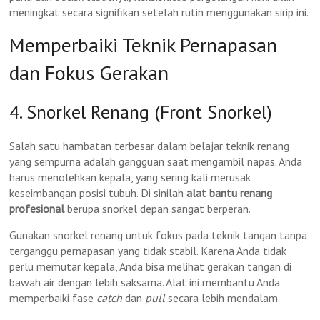
meningkat secara signifikan setelah rutin menggunakan sirip ini.
Memperbaiki Teknik Pernapasan
dan Fokus Gerakan
4. Snorkel Renang (Front Snorkel)
Salah satu hambatan terbesar dalam belajar teknik renang
yang sempurna adalah gangguan saat mengambil napas. Anda
harus menolehkan kepala, yang sering kali merusak
keseimbangan posisi tubuh. Di sinilah
alat bantu renang
profesional
berupa snorkel depan sangat berperan.
Gunakan snorkel renang untuk fokus pada teknik tangan tanpa
terganggu pernapasan yang tidak stabil. Karena Anda tidak
perlu memutar kepala, Anda bisa melihat gerakan tangan di
bawah air dengan lebih saksama. Alat ini membantu Anda
memperbaiki fase
catch
dan
pull
secara lebih mendalam.