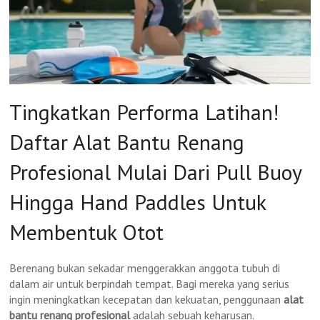
Tingkatkan Performa Latihan!
Daftar Alat Bantu Renang
Profesional Mulai Dari Pull Buoy
Hingga Hand Paddles Untuk
Membentuk Otot
Berenang bukan sekadar menggerakkan anggota tubuh di
dalam air untuk berpindah tempat. Bagi mereka yang serius
ingin meningkatkan kecepatan dan kekuatan, penggunaan
alat
bantu renang profesional
adalah sebuah keharusan.