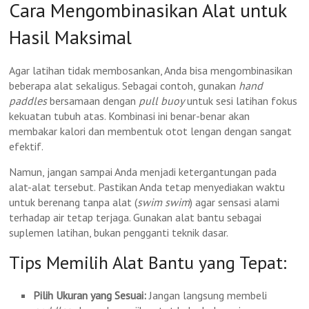
Cara Mengombinasikan Alat untuk
Hasil Maksimal
Agar latihan tidak membosankan, Anda bisa mengombinasikan
beberapa alat sekaligus. Sebagai contoh, gunakan
hand
paddles
bersamaan dengan
pull buoy
untuk sesi latihan fokus
kekuatan tubuh atas. Kombinasi ini benar-benar akan
membakar kalori dan membentuk otot lengan dengan sangat
efektif.
Namun, jangan sampai Anda menjadi ketergantungan pada
alat-alat tersebut. Pastikan Anda tetap menyediakan waktu
untuk berenang tanpa alat (
swim swim
) agar sensasi alami
terhadap air tetap terjaga. Gunakan alat bantu sebagai
suplemen latihan, bukan pengganti teknik dasar.
Tips Memilih Alat Bantu yang Tepat:
Pilih Ukuran yang Sesuai:
Jangan langsung membeli