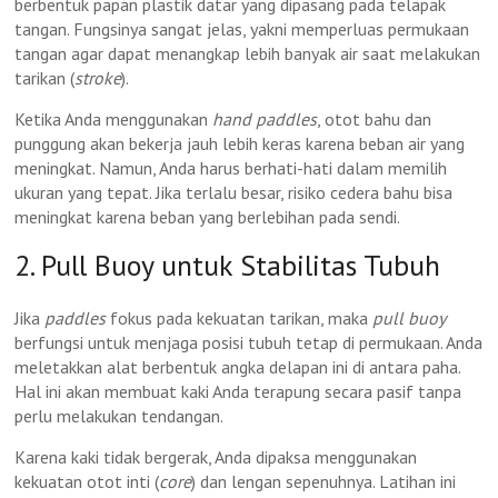
berbentuk papan plastik datar yang dipasang pada telapak
tangan. Fungsinya sangat jelas, yakni memperluas permukaan
tangan agar dapat menangkap lebih banyak air saat melakukan
tarikan (
stroke
).
Ketika Anda menggunakan
hand paddles
, otot bahu dan
punggung akan bekerja jauh lebih keras karena beban air yang
meningkat. Namun, Anda harus berhati-hati dalam memilih
ukuran yang tepat. Jika terlalu besar, risiko cedera bahu bisa
meningkat karena beban yang berlebihan pada sendi.
2. Pull Buoy untuk Stabilitas Tubuh
Jika
paddles
fokus pada kekuatan tarikan, maka
pull buoy
berfungsi untuk menjaga posisi tubuh tetap di permukaan. Anda
meletakkan alat berbentuk angka delapan ini di antara paha.
Hal ini akan membuat kaki Anda terapung secara pasif tanpa
perlu melakukan tendangan.
Karena kaki tidak bergerak, Anda dipaksa menggunakan
kekuatan otot inti (
core
) dan lengan sepenuhnya. Latihan ini