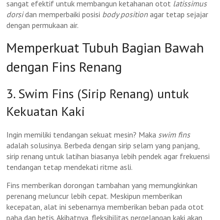
sangat efektif untuk membangun ketahanan otot
latissimus
dorsi
dan memperbaiki posisi
body position
agar tetap sejajar
dengan permukaan air.
Memperkuat Tubuh Bagian Bawah
dengan Fins Renang
3. Swim Fins (Sirip Renang) untuk
Kekuatan Kaki
Ingin memiliki tendangan sekuat mesin? Maka
swim fins
adalah solusinya. Berbeda dengan sirip selam yang panjang,
sirip renang untuk latihan biasanya lebih pendek agar frekuensi
tendangan tetap mendekati ritme asli.
Fins memberikan dorongan tambahan yang memungkinkan
perenang meluncur lebih cepat. Meskipun memberikan
kecepatan, alat ini sebenarnya memberikan beban pada otot
paha dan betis. Akibatnya, fleksibilitas pergelangan kaki akan